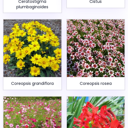
Ceratostigma
Cistus
plumbaginoides
Coreopsis grandiflora
Coreopsis rosea