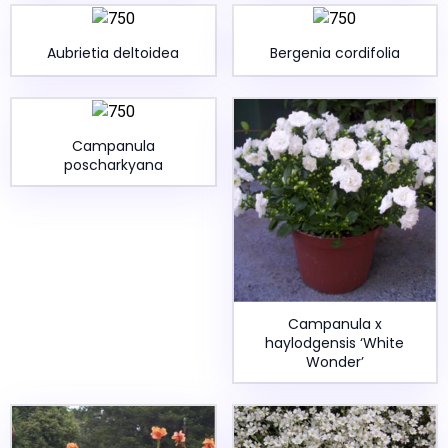
Aubrietia deltoidea
Bergenia cordifolia
Campanula
poscharkyana
Campanula x
haylodgensis ‘White
Wonder’