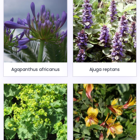
Agapanthus africanus
Ajuga reptans