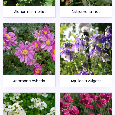
Alchemilla mollis
Alstromeria inca
Anemone hybrida
Aquilegia vulgaris