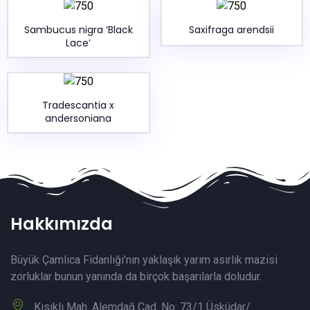
Sambucus nigra ‘Black
Saxifraga arendsii
Lace’
Tradescantia x
andersoniana
Hakkımızda
Büyük Çamlıca Fidanlığı’nın yaklaşık yarım asırlık mazisi
zorluklar bunun yanında da birçok başarılarla doludur.
Kısıklı Mah. Alemdağ Cad. No: 73/1 Üsküdar/