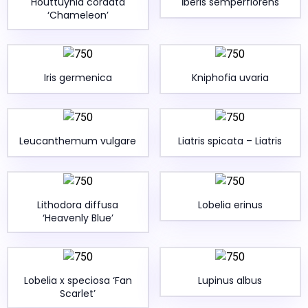
Houttuynia cordata
İberis semperflorens
‘Chameleon’
Iris germenica
Kniphofia uvaria
Leucanthemum vulgare
Liatris spicata – Liatris
Lithodora diffusa
Lobelia erinus
‘Heavenly Blue’
Lobelia x speciosa ‘Fan
Lupinus albus
Scarlet’