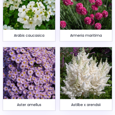
Arabis caucasica
Armeria maritima
Aster amellus
Astilbe x arendsii