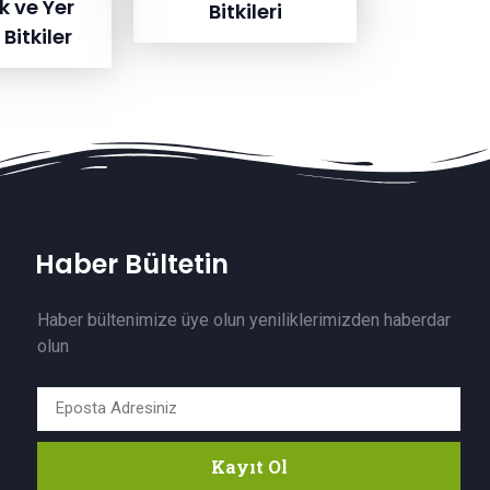
ık ve Yer
Bitkileri
Bitkiler
Haber Bültetin
Haber bültenimize üye olun yeniliklerimizden haberdar
olun
Kayıt Ol