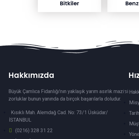
Bitkiler
Benze
Hakkımızda
Hı
Büyük Çamlıca Fidanlığı’nın yaklaşık yarım asırlık mazisi
Hak
zorluklar bunun yanında da birçok başarılarla doludur.
Mis
Kısıklı Mah. Alemdağ Cad. No: 73/1 Üsküdar/
Tari
İSTANBUL
Müşt
(0216) 328 31 22
Yöne