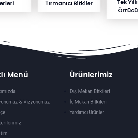
Tek Yıll
rleri
Tırmanıcı Bitkiler
Örtücü 
zlı Menü
Ürünlerimiz
kımızda
Dış Mekan Bitkileri
yonumuz & Vizyonumuz
İç Mekan Bitkileri
hçe
Yardımcı Ürünler
erilerimiz
tim