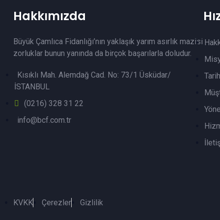
Hakkımızda
Hı
Büyük Çamlıca Fidanlığı’nın yaklaşık yarım asırlık mazisi
Hak
zorluklar bunun yanında da birçok başarılarla doludur.
Mis
Kısıklı Mah. Alemdağ Cad. No: 73/1 Üsküdar/
Tari
İSTANBUL
Müşt
(0216) 328 31 22
Yöne
info@bcf.com.tr
Hizm
İleti
KVKK
Çerezler
Gizlilik