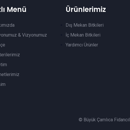
zlı Menü
Ürünlerimiz
kımızda
Dış Mekan Bitkileri
yonumuz & Vizyonumuz
İç Mekan Bitkileri
hçe
Yardımcı Ürünler
erilerimiz
tim
etlerimiz
şim
© Büyük Çamlıca Fidancılık