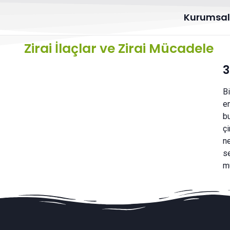
Kurumsa
Zirai İlaçlar ve Zirai Mücadele
3
Bi
en
bu
çi
ne
s
m