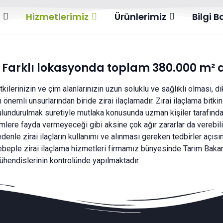
l
Hizmetlerimiz
Ürünlerimiz
Bilgi 
 Farklı lokasyonda toplam 380.000 m²
tkilerinizin ve çim alanlarınızın uzun soluklu ve sağlıklı olması, 
 önemli unsurlarından biride zirai ilaçlamadır. Zirai ilaçlama bitk
lundurulmak suretiyle mutlaka konusunda uzman kişiler tarafından
mlere fayda vermeyeceği gibi aksine çok ağır zararlar da verebilir. A
denle zirai ilaçların kullanımı ve alınması gereken tedbirler açı
ebeple zirai ilaçlama hizmetleri firmamız bünyesinde Tarım Bakan
ühendislerinin kontrolünde yapılmaktadır.