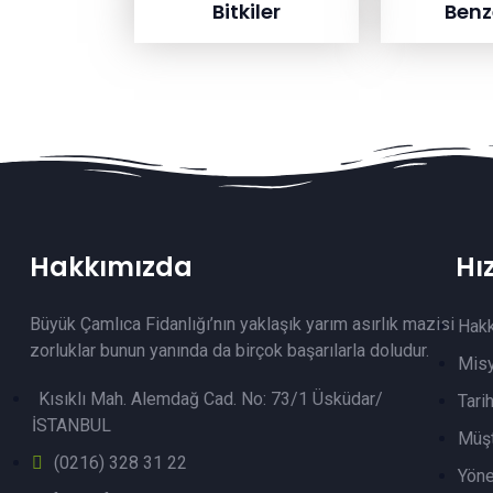
Bitkiler
Benze
Hakkımızda
Hı
Büyük Çamlıca Fidanlığı’nın yaklaşık yarım asırlık mazisi
Hak
zorluklar bunun yanında da birçok başarılarla doludur.
Mis
Kısıklı Mah. Alemdağ Cad. No: 73/1 Üsküdar/
Tari
İSTANBUL
Müşt
(0216) 328 31 22
Yöne