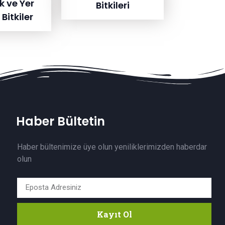
ık ve Yer
Bitkileri
Bitkiler
Haber Bültetin
Haber bültenimize üye olun yeniliklerimizden haberdar
olun
Kayıt Ol