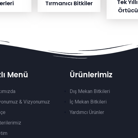
Tek Yıll
rleri
Tırmanıcı Bitkiler
Örtücü 
zlı Menü
Ürünlerimiz
kımızda
Dış Mekan Bitkileri
yonumuz & Vizyonumuz
İç Mekan Bitkileri
hçe
Yardımcı Ürünler
erilerimiz
tim