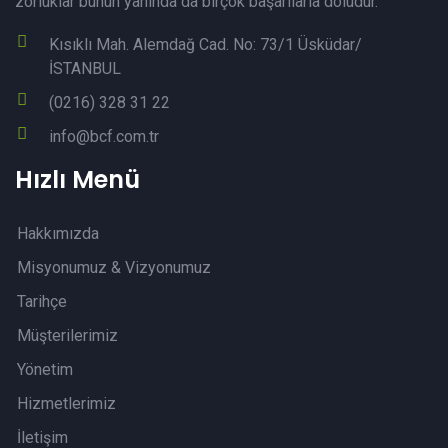
zorluklar bunun yanında da birçok başarılarla doludur.
Kısıklı Mah. Alemdağ Cad. No: 73/1 Üsküdar/
İSTANBUL
(0216) 328 31 22
info@bcf.com.tr
Hızlı Menü
Hakkımızda
Misyonumuz & Vizyonumuz
Tarihçe
Müşterilerimiz
Yönetim
Hizmetlerimiz
İletişim