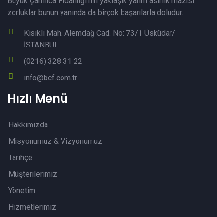
Büyük Çamlıca Fidanlığı’nın yaklaşık yarım asırlık mazisi
zorluklar bunun yanında da birçok başarılarla doludur.
Kısıklı Mah. Alemdağ Cad. No: 73/1 Üsküdar/
İSTANBUL
(0216) 328 31 22
info@bcf.com.tr
Hızlı Menü
Hakkımızda
Misyonumuz & Vizyonumuz
Tarihçe
Müşterilerimiz
Yönetim
Hizmetlerimiz