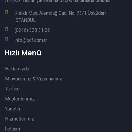
zorluklar bunun yanında da birçok başarılarla doludur.
Kısıklı Mah. Alemdağ Cad. No: 73/1 Üsküdar/
İSTANBUL
(0216) 328 31 22
info@bcf.com.tr
Hızlı Menü
Hakkımızda
Misyonumuz & Vizyonumuz
Tarihçe
Müşterilerimiz
Yönetim
Hizmetlerimiz
İletişim