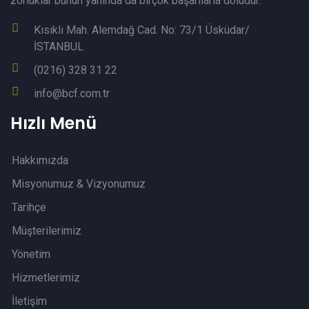
zorluklar bunun yanında da birçok başarılarla doludur.
Kısıklı Mah. Alemdağ Cad. No: 73/1 Üsküdar/
İSTANBUL
(0216) 328 31 22
info@bcf.com.tr
Hızlı Menü
Hakkımızda
Misyonumuz & Vizyonumuz
Tarihçe
Müşterilerimiz
Yönetim
Hizmetlerimiz
İletişim