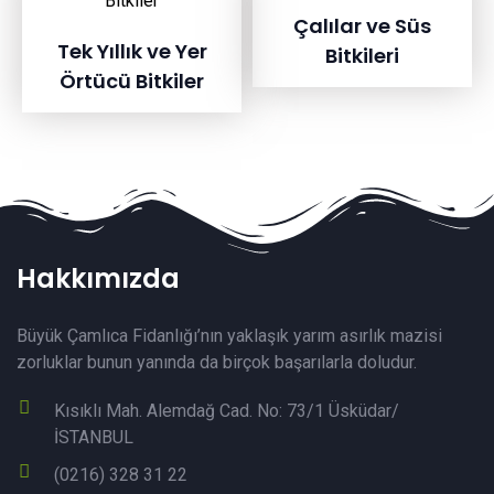
Çalılar ve Süs
Tek Yıllık ve Yer
Bitkileri
Örtücü Bitkiler
Hakkımızda
Büyük Çamlıca Fidanlığı’nın yaklaşık yarım asırlık mazisi
zorluklar bunun yanında da birçok başarılarla doludur.
Kısıklı Mah. Alemdağ Cad. No: 73/1 Üsküdar/
İSTANBUL
(0216) 328 31 22