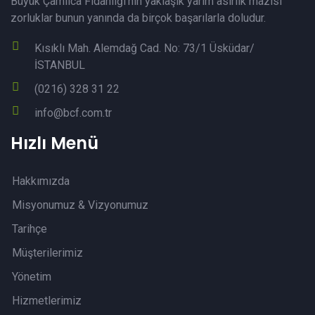
Büyük Çamlıca Fidanlığı’nın yaklaşık yarım asırlık mazisi
zorluklar bunun yanında da birçok başarılarla doludur.
Kısıklı Mah. Alemdağ Cad. No: 73/1 Üsküdar/
İSTANBUL
(0216) 328 31 22
info@bcf.com.tr
Hızlı Menü
Hakkımızda
Misyonumuz & Vizyonumuz
Tarihçe
Müşterilerimiz
Yönetim
Hizmetlerimiz