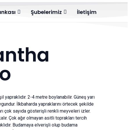
ankası
Şubelerimiz
İletişim
antha
o
l yapraklıdır. 2-4 metre boylanabilir. Güneş yarı
ygundur. İlkbaharda yapraklarını örtecek şekilde
ı çok sayıda gösterişli renkli meyveleri izler.
ır. Çok ağır olmayan asitli toprakları tercih
nıklıdır. Budamaya elverişli olup budama