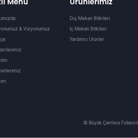
zlı Menü
Ürünlerimiz
kımızda
Dış Mekan Bitkileri
yonumuz & Vizyonumuz
İç Mekan Bitkileri
hçe
Yardımcı Ürünler
erilerimiz
tim
etlerimiz
şim
© Büyük Çamlıca Fidancılık