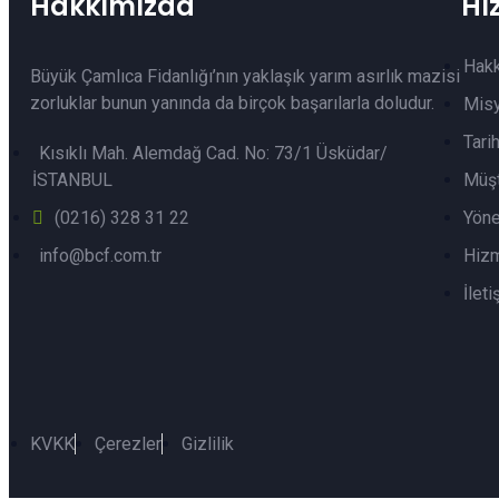
Hakkımızda
Hı
Hak
Büyük Çamlıca Fidanlığı’nın yaklaşık yarım asırlık mazisi
zorluklar bunun yanında da birçok başarılarla doludur.
Mis
Tari
Kısıklı Mah. Alemdağ Cad. No: 73/1 Üsküdar/
İSTANBUL
Müşt
(0216) 328 31 22
Yöne
info@bcf.com.tr
Hizm
İleti
KVKK
Çerezler
Gizlilik