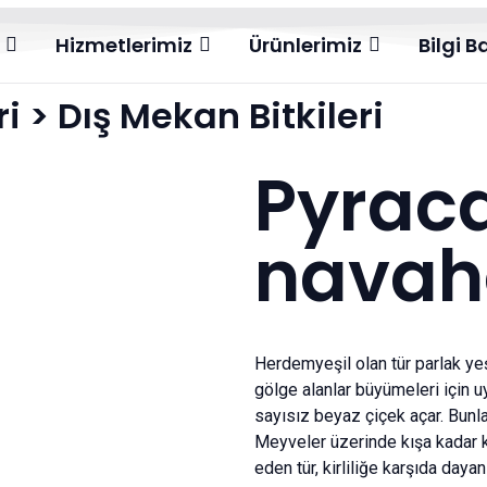
Hizmetlerimiz
Ürünlerimiz
Bilgi B
ri
>
Dış Mekan Bitkileri
Pyrac
navah
Herdemyeşil olan tür parlak yeşi
gölge alanlar büyümeleri için u
sayısız beyaz çiçek açar. Bunlar
Meyveler üzerinde kışa kadar kal
eden tür, kirliliğe karşıda daya