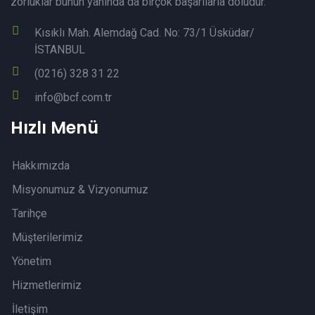
zorluklar bunun yanında da birçok başarılarla doludur.
Kısıklı Mah. Alemdağ Cad. No: 73/1 Üsküdar/
İSTANBUL
(0216) 328 31 22
info@bcf.com.tr
Hızlı Menü
Hakkımızda
Misyonumuz & Vizyonumuz
Tarihçe
Müşterilerimiz
Yönetim
Hizmetlerimiz
İletişim