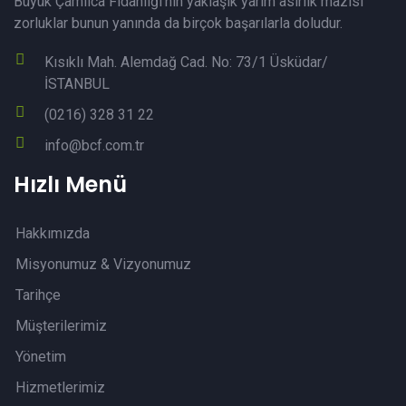
Büyük Çamlıca Fidanlığı’nın yaklaşık yarım asırlık mazisi
zorluklar bunun yanında da birçok başarılarla doludur.
Kısıklı Mah. Alemdağ Cad. No: 73/1 Üsküdar/
İSTANBUL
(0216) 328 31 22
info@bcf.com.tr
Hızlı Menü
Hakkımızda
Misyonumuz & Vizyonumuz
Tarihçe
Müşterilerimiz
Yönetim
Hizmetlerimiz