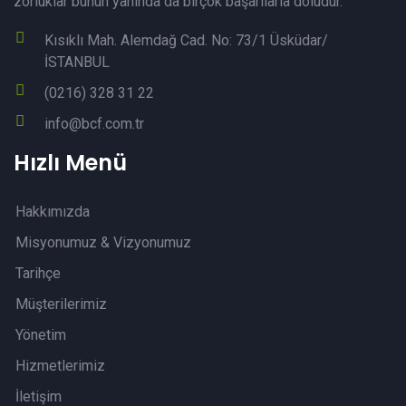
zorluklar bunun yanında da birçok başarılarla doludur.
Kısıklı Mah. Alemdağ Cad. No: 73/1 Üsküdar/
İSTANBUL
(0216) 328 31 22
info@bcf.com.tr
Hızlı Menü
Hakkımızda
Misyonumuz & Vizyonumuz
Tarihçe
Müşterilerimiz
Yönetim
Hizmetlerimiz
İletişim