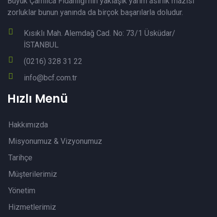
Büyük Çamlıca Fidanlığı’nın yaklaşık yarım asırlık mazisi
zorluklar bunun yanında da birçok başarılarla doludur.
Kısıklı Mah. Alemdağ Cad. No: 73/1 Üsküdar/
İSTANBUL
(0216) 328 31 22
info@bcf.com.tr
Hızlı Menü
Hakkımızda
Misyonumuz & Vizyonumuz
Tarihçe
Müşterilerimiz
Yönetim
Hizmetlerimiz