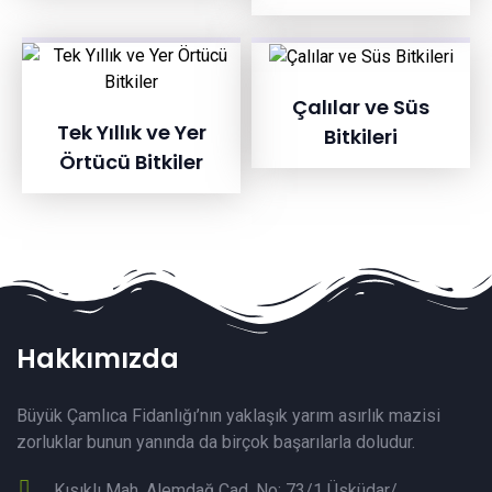
Çalılar ve Süs
Tek Yıllık ve Yer
Bitkileri
Örtücü Bitkiler
Hakkımızda
Büyük Çamlıca Fidanlığı’nın yaklaşık yarım asırlık mazisi
zorluklar bunun yanında da birçok başarılarla doludur.
Kısıklı Mah. Alemdağ Cad. No: 73/1 Üsküdar/