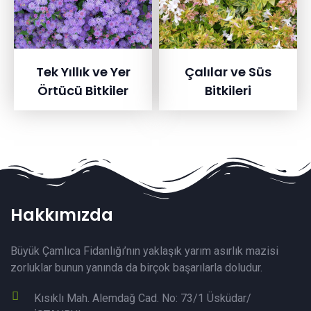
Çalılar ve Süs
Tek Yıllık ve Yer
Bitkileri
Örtücü Bitkiler
Hakkımızda
Büyük Çamlıca Fidanlığı’nın yaklaşık yarım asırlık mazisi
zorluklar bunun yanında da birçok başarılarla doludur.
Kısıklı Mah. Alemdağ Cad. No: 73/1 Üsküdar/