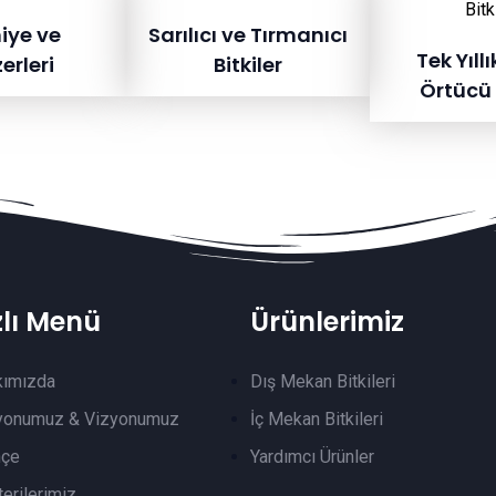
iye ve
Sarılıcı ve Tırmanıcı
Tek Yıllı
erleri
Bitkiler
Örtücü 
zlı Menü
Ürünlerimiz
kımızda
Dış Mekan Bitkileri
yonumuz & Vizyonumuz
İç Mekan Bitkileri
hçe
Yardımcı Ürünler
erilerimiz