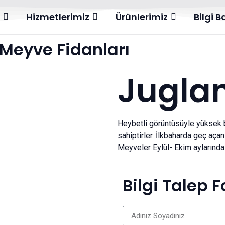
l
Hizmetlerimiz
Ürünlerimiz
Bilgi 
Meyve Fidanları
Juglan
Heybetli görüntüsüyle yüksek bo
sahiptirler. İlkbaharda geç aç
Meyveler Eylül- Ekim aylarında
Bilgi Talep 