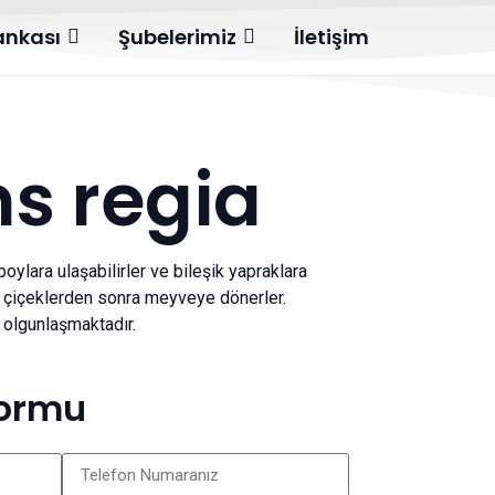
Bankası
Şubelerimiz
İletişim
s regia
ylara ulaşabilirler ve bileşik yapraklara
an çiçeklerden sonra meyveye dönerler.
 olgunlaşmaktadır.
Formu