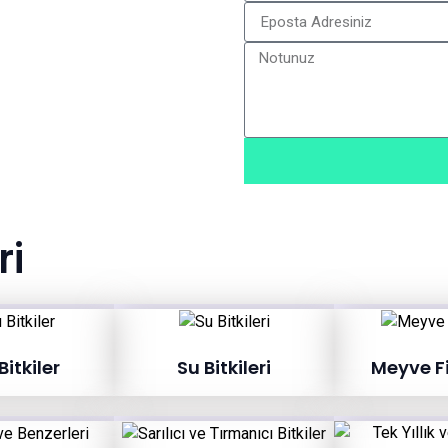
ri
itkiler
Su Bitkileri
Meyve F