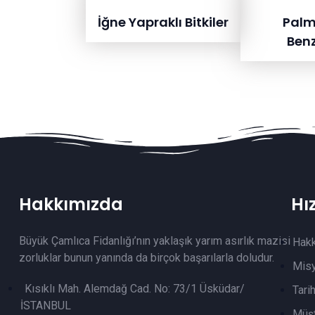
İğne Yapraklı Bitkiler
Palm
Benz
Hakkımızda
Hı
Büyük Çamlıca Fidanlığı’nın yaklaşık yarım asırlık mazisi
Hak
zorluklar bunun yanında da birçok başarılarla doludur.
Mis
Kısıklı Mah. Alemdağ Cad. No: 73/1 Üsküdar/
Tari
İSTANBUL
Müşt