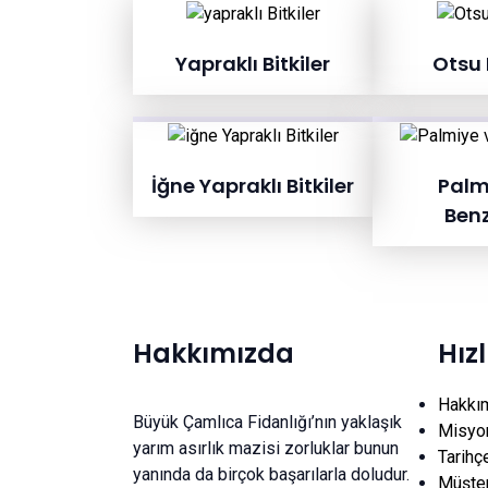
Yapraklı Bitkiler
Otsu B
İğne Yapraklı Bitkiler
Palm
Benz
Hakkımızda
Hız
Hakkı
Büyük Çamlıca Fidanlığı’nın yaklaşık
Misyo
yarım asırlık mazisi zorluklar bunun
Tarihç
yanında da birçok başarılarla doludur.
Müşter