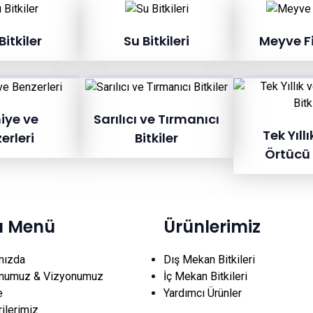
itkiler
Su Bitkileri
Meyve F
iye ve
Sarılıcı ve Tırmanıcı
Tek Yıllı
erleri
Bitkiler
Örtücü 
lı Menü
Ürünlerimiz
mızda
Dış Mekan Bitkileri
numuz & Vizyonumuz
İç Mekan Bitkileri
e
Yardımcı Ürünler
ilerimiz