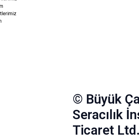
im
lerimiz
m
© Büyük Ça
Seracılık İ
Ticaret Ltd