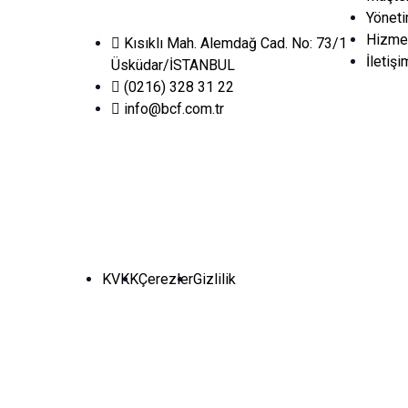
Yönet
Hizmet
Kısıklı Mah. Alemdağ Cad. No: 73/1
İletişi
Üsküdar/İSTANBUL
(0216) 328 31 22
info@bcf.com.tr
KVKK
Çerezler
Gizlilik