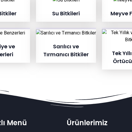
itkiler
Su Bitkileri
Meyve F
ye ve
Sarılıcı ve
Tek Yıll
rleri
Tırmanıcı Bitkiler
Örtücü 
zlı Menü
Ürünlerimiz