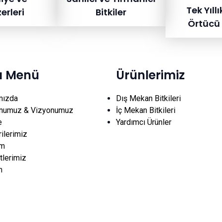
Tek Yıllı
erleri
Bitkiler
Örtücü 
lı Menü
Ürünlerimiz
mızda
Dış Mekan Bitkileri
numuz & Vizyonumuz
İç Mekan Bitkileri
e
Yardımcı Ürünler
ilerimiz
im
lerimiz
m