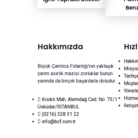
Benz
Hakkımızda
Hız
Hakkı
Büyük Çamlıca Fidanlığı’nın yaklaşık
Misyo
yarım asırlık mazisi zorluklar bunun
Tarihç
yanında da birçok başarılarla doludur.
Müşter
Yönet
Hizmet
Kısıklı Mah. Alemdağ Cad. No: 73/1
İletişi
Üsküdar/İSTANBUL
(0216) 328 31 22
info@bcf.com.tr