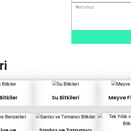
ri
itkiler
Su Bitkileri
Meyve F
iye ve
Sarılıcı ve Tırmanıcı