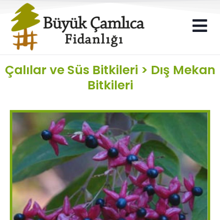
Çalılar ve Süs Bitkileri
>
Dış Mekan
Bitkileri