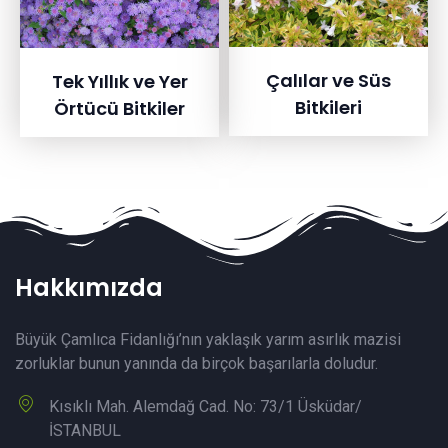
Çalılar ve Süs
Tek Yıllık ve Yer
Bitkileri
Örtücü Bitkiler
Hakkımızda
Büyük Çamlıca Fidanlığı’nın yaklaşık yarım asırlık mazisi
zorluklar bunun yanında da birçok başarılarla doludur.
Kısıklı Mah. Alemdağ Cad. No: 73/1 Üsküdar/
İSTANBUL