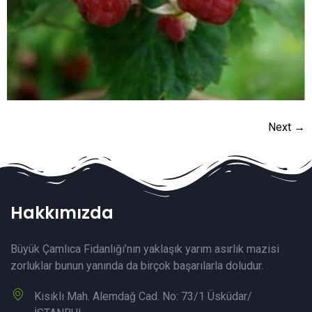
Next
→
Hakkımızda
Büyük Çamlıca Fidanlığı’nın yaklaşık yarım asırlık mazisi
zorluklar bunun yanında da birçok başarılarla doludur.
Kısıklı Mah. Alemdağ Cad. No: 73/1 Üsküdar/