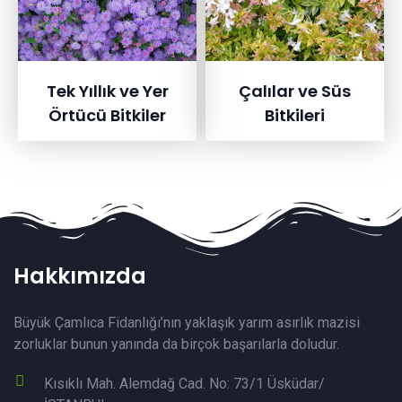
Çalılar ve Süs
Tek Yıllık ve Yer
Bitkileri
Örtücü Bitkiler
Hakkımızda
Büyük Çamlıca Fidanlığı’nın yaklaşık yarım asırlık mazisi
zorluklar bunun yanında da birçok başarılarla doludur.
Kısıklı Mah. Alemdağ Cad. No: 73/1 Üsküdar/