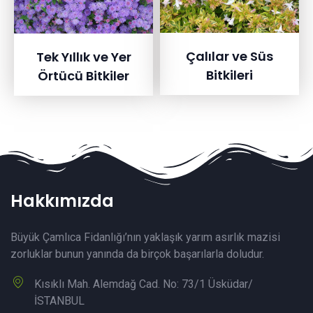
Çalılar ve Süs
Tek Yıllık ve Yer
Bitkileri
Örtücü Bitkiler
Hakkımızda
Büyük Çamlıca Fidanlığı’nın yaklaşık yarım asırlık mazisi
zorluklar bunun yanında da birçok başarılarla doludur.
Kısıklı Mah. Alemdağ Cad. No: 73/1 Üsküdar/
İSTANBUL