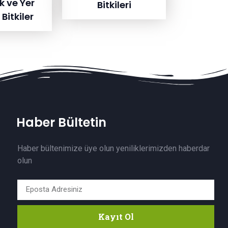
ık ve Yer
Bitkileri
Bitkiler
Haber Bültetin
Haber bültenimize üye olun yeniliklerimizden haberdar
olun
Kayıt Ol