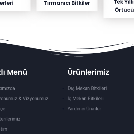
Tek Yıll
rleri
Tırmanıcı Bitkiler
Örtücü 
zlı Menü
Ürünlerimiz
kımızda
Dış Mekan Bitkileri
yonumuz & Vizyonumuz
İç Mekan Bitkileri
hçe
Yardımcı Ürünler
erilerimiz
tim