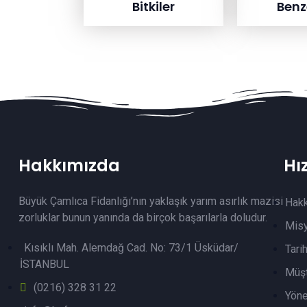
Bitkiler
Benze
Hakkımızda
Hı
Büyük Çamlıca Fidanlığı’nın yaklaşık yarım asırlık mazisi
Hak
zorluklar bunun yanında da birçok başarılarla doludur.
Mis
Kısıklı Mah. Alemdağ Cad. No: 73/1 Üsküdar/
Tari
İSTANBUL
Müşt
(0216) 328 31 22
Yöne