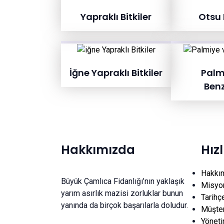
Yapraklı Bitkiler
Otsu B
İğne Yapraklı Bitkiler
Palm
Benz
Hakkımızda
Hız
Hakkı
Büyük Çamlıca Fidanlığı’nın yaklaşık
Misyo
yarım asırlık mazisi zorluklar bunun
Tarihç
yanında da birçok başarılarla doludur.
Müşter
Yönet