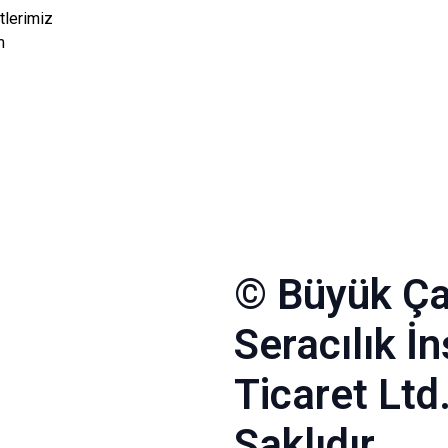
lerimiz
m
© Büyük Ça
Seracılık İ
Ticaret Ltd
Saklıdır.