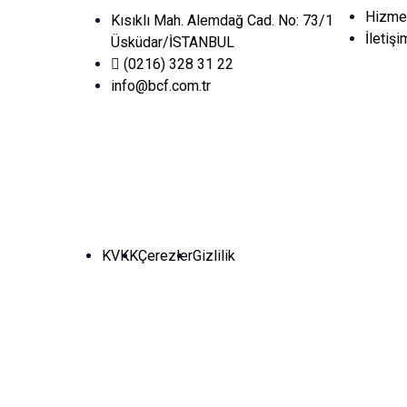
Hizmet
Kısıklı Mah. Alemdağ Cad. No: 73/1
İletişi
Üsküdar/İSTANBUL
(0216) 328 31 22
info@bcf.com.tr
KVKK
Çerezler
Gizlilik