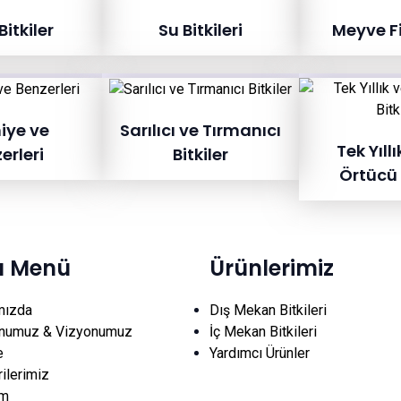
itkiler
Su Bitkileri
Meyve F
iye ve
Sarılıcı ve Tırmanıcı
Tek Yıllı
erleri
Bitkiler
Örtücü 
lı Menü
Ürünlerimiz
mızda
Dış Mekan Bitkileri
numuz & Vizyonumuz
İç Mekan Bitkileri
e
Yardımcı Ürünler
ilerimiz
im