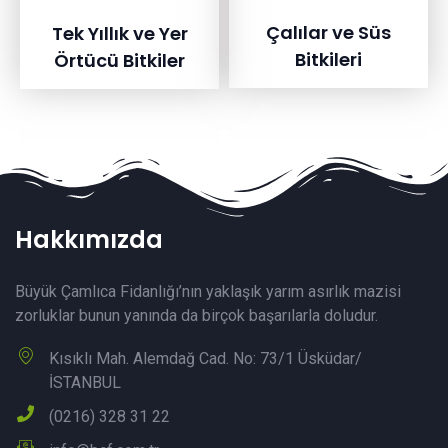
Çalılar ve Süs
Tek Yıllık ve Yer
Bitkileri
Örtücü Bitkiler
Hakkımızda
Büyük Çamlıca Fidanlığı’nın yaklaşık yarım asırlık mazisi
zorluklar bunun yanında da birçok başarılarla doludur.
Kısıklı Mah. Alemdağ Cad. No: 73/1 Üsküdar/
İSTANBUL
(0216) 328 31 22