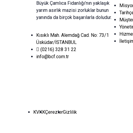
Büyük Çamlıca Fidanlığı’nın yaklaşık
Misyo
yarım asırlık mazisi zorluklar bunun
Tarihç
yanında da birçok başarılarla doludur.
Müşter
Yönet
Hizmet
Kısıklı Mah. Alemdağ Cad. No: 73/1
İletişi
Üsküdar/İSTANBUL
(0216) 328 31 22
info@bcf.com.tr
KVKK
Çerezler
Gizlilik