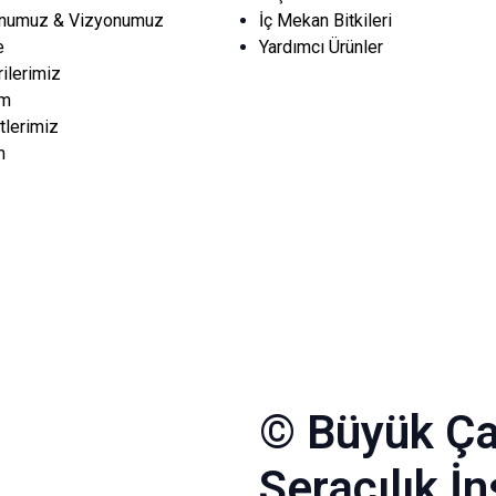
numuz & Vizyonumuz
İç Mekan Bitkileri
e
Yardımcı Ürünler
ilerimiz
im
lerimiz
m
© Büyük Ça
Seracılık İ