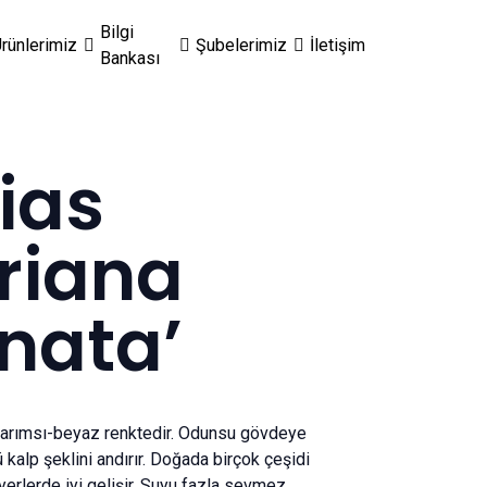
Bilgi
rünlerimiz
Şubelerimiz
İletişim
Bankası
ias
riana
nata’
ı sarımsı-beyaz renktedir. Odunsu gövdeye
 kalp şeklini andırır. Doğada birçok çeşidi
 yerlerde iyi gelişir. Suyu fazla sevmez.