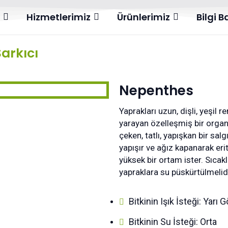
l
Hizmetlerimiz
Ürünlerimiz
Bilgi 
Sarkıcı
Nepenthes
Yaprakları uzun, dişli, yeşil 
yarayan özelleşmiş bir organı
çeken, tatlı, yapışkan bir sal
yapışır ve ağız kapanarak erit
yüksek bir ortam ister. Sıcak
yapraklara su püskürtülmelidi
Bitkinin Işık İsteği: Yarı 
Bitkinin Su İsteği: Orta