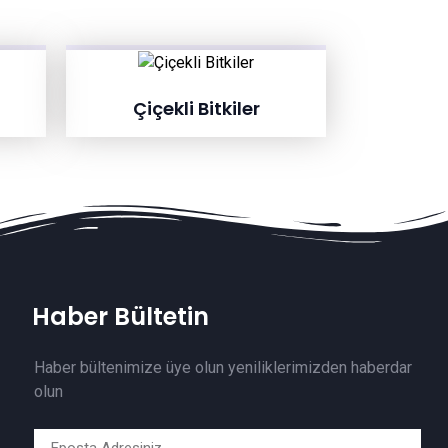
Çiçekli Bitkiler
Haber Bültetin
Haber bültenimize üye olun yeniliklerimizden haberdar
olun