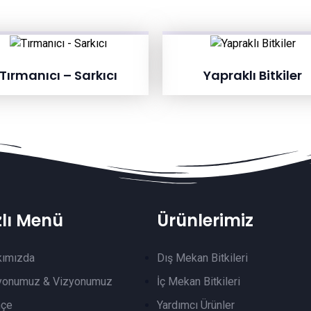
Tırmanıcı – Sarkıcı
Yapraklı Bitkiler
zlı Menü
Ürünlerimiz
kımızda
Dış Mekan Bitkileri
yonumuz & Vizyonumuz
İç Mekan Bitkileri
hçe
Yardımcı Ürünler