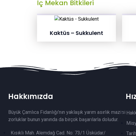
İç Mekan Bitkileri
Kaktüs – Sukkulent
Hakkımızda
Hı
Büyük Çamlıca Fidanlığı’nın yaklaşık yarım asırlık mazisi
Hak
zorluklar bunun yanında da birçok başarılarla doludur.
Mis
Kısıklı Mah. Alemdağ Cad. No: 73/1 Üsküdar/
Tari