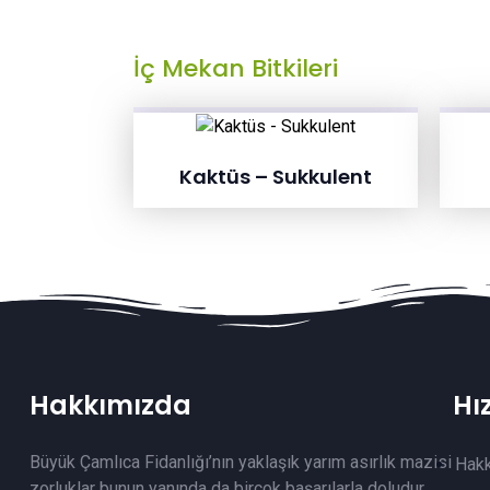
İç Mekan Bitkileri
Kaktüs – Sukkulent
Hakkımızda
Hı
Büyük Çamlıca Fidanlığı’nın yaklaşık yarım asırlık mazisi
Hak
zorluklar bunun yanında da birçok başarılarla doludur.