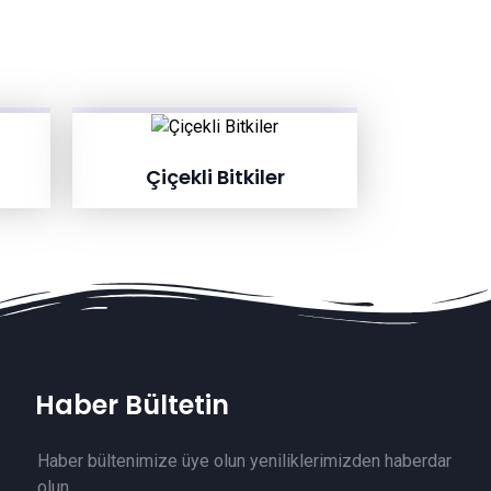
Çiçekli Bitkiler
Haber Bültetin
Haber bültenimize üye olun yeniliklerimizden haberdar
olun