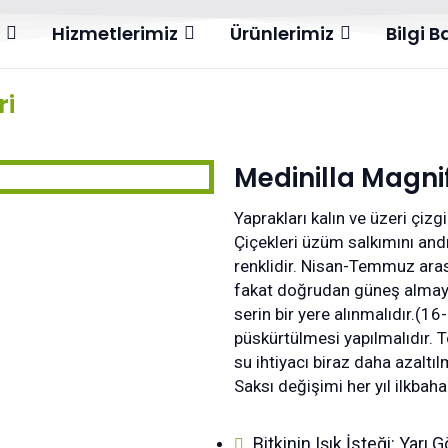
l
Hizmetlerimiz
Ürünlerimiz
Bilgi 
ri
Medinilla Magni
Yaprakları kalın ve üzeri çizgi
Çiçekleri üzüm salkımını and
renklidir. Nisan-Temmuz arası
fakat doğrudan güneş almayan
serin bir yere alınmalıdır.(1
püskürtülmesi yapılmalıdır. T
su ihtiyacı biraz daha azaltıl
Saksı değişimi her yıl ilkbaha
Bitkinin Işık İsteği: Yarı 