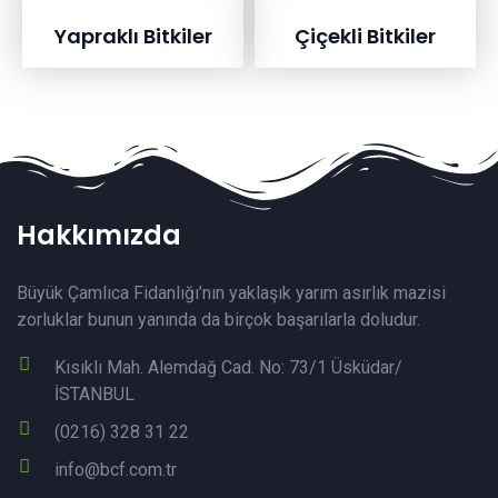
Yapraklı Bitkiler
Çiçekli Bitkiler
Hakkımızda
Büyük Çamlıca Fidanlığı’nın yaklaşık yarım asırlık mazisi
zorluklar bunun yanında da birçok başarılarla doludur.
Kısıklı Mah. Alemdağ Cad. No: 73/1 Üsküdar/
İSTANBUL
(0216) 328 31 22
info@bcf.com.tr