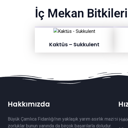
İç Mekan Bitkileri
Kaktüs – Sukkulent
Hakkımızda
Hı
Büyük Çamlıca Fidanlığı’nın yaklaşık yarım asırlık mazisi
Hak
zorluklar bunun yanında da birçok başarılarla doludur.