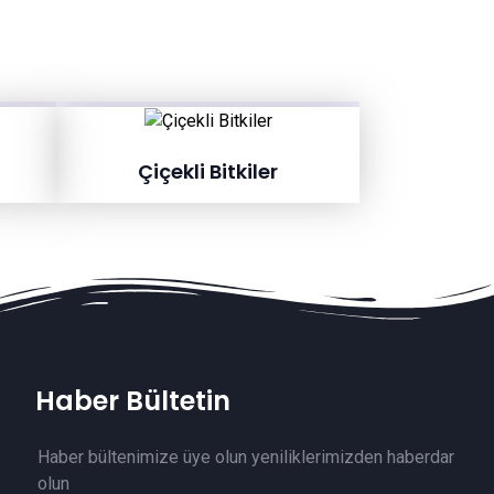
Çiçekli Bitkiler
Haber Bültetin
Haber bültenimize üye olun yeniliklerimizden haberdar
olun