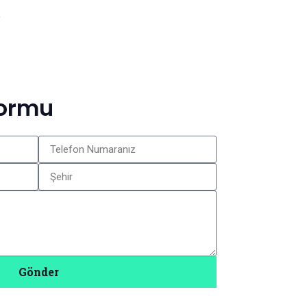
e
Formu
Gönder