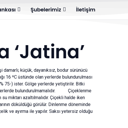
Bankası
Şubelerimiz
İletişim
a ‘Jatina’
şi damarlı; küçük, dayanıksız, bodur sürünücü
lığı 16 ºC üstünde olan yerlerde bulundurulması
75-) ister. Gölge yerlerde yetiştirilir. Bitki
n yerlerde bulundurulmamalıdır. Çiçeklenme
 su miktarı azaltılmalıdır. Çiçekli halde iken
klarının döküldüğü görülür. Dinlenme döneminde
çelik ve ayırma ile yapılır. Saksı yetersiz olduğu