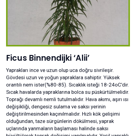
Ficus Binnendijki ‘Alii’
Yaprakları ince ve uzun olup uca doğru sivrileşir.
Gövdesi uzun ve yoğun yapraklara sahiptir. Yüksek
orantılı nem ister(%80-85). Sıcaklık isteği 18-24oC’dir.
Sıcak havalarda yapraklarına bolca su püskürtülmelidir.
Toprağı devamlı nemli tutulmalıdır. Hava akımı, aşırı ısı
değişikliği, dengesiz sulama ve saksı yerinin
değiştirilmesinden kaçınılmalıdır. Hızlı kök gelişimi
olduğundan, taze sürgünlerin dökülmesi, yaprak
uçlarında yanmaların başlaması halinde saksı
büyültülerek toprak değişimi yapılmalıdır. Yeşil yapraklı