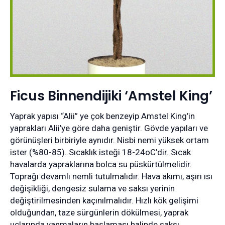
Ficus Binnendijiki ‘Amstel King’
Yaprak yapısı “Alii” ye çok benzeyip Amstel King’in
yaprakları Alii’ye göre daha geniştir. Gövde yapıları ve
görünüşleri birbiriyle aynıdır. Nisbi nemi yüksek ortam
ister (%80-85). Sıcaklık isteği 18-24oC’dir. Sıcak
havalarda yapraklarına bolca su püskürtülmelidir.
Toprağı devamlı nemli tutulmalıdır. Hava akımı, aşırı ısı
değişikliği, dengesiz sulama ve saksı yerinin
değiştirilmesinden kaçınılmalıdır. Hızlı kök gelişimi
olduğundan, taze sürgünlerin dökülmesi, yaprak
uçlarında yanmaların başlaması halinde saksı