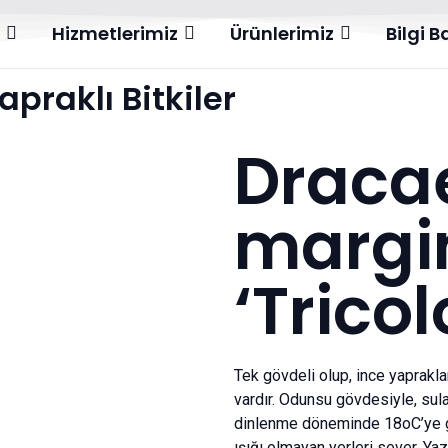
l
Hizmetlerimiz
Ürünlerimiz
Bilgi 
apraklı Bitkiler
Draca
margi
‘Tricol
Tek gövdeli olup, ince yapraklar
vardır. Odunsu gövdesiyle, su
dinlenme döneminde 18oC’ye g
ışığı olmayan yerleri sever. Ya