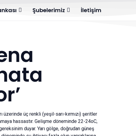
Bankası
Şubelerimiz
İletişim
ena
nata
or’
ı üzerinde üç renkli (yeşil-sarı-kırmızı) şeritler
lamaya hassastır. Gelişme döneminde 22-24oC,
ereksinim duyar. Yarı gölge, doğrudan güneş
z döneminde su ihtiyacı fazla olup yapraklarına