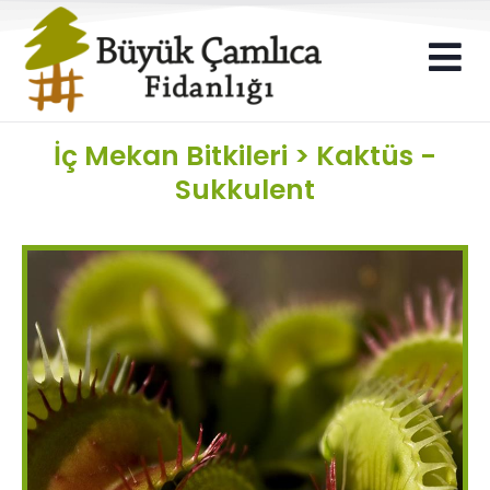
İç Mekan Bitkileri
>
Kaktüs -
Sukkulent