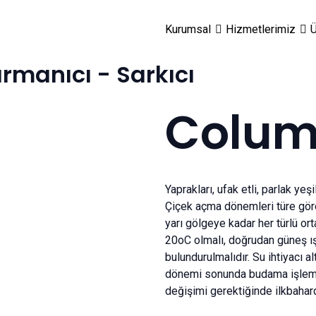
Kurumsal
Hizmetlerimiz
Ü
ırmanıcı - Sarkıcı
Colu
Yaprakları, ufak etli, parlak yeşi
Çiçek açma dönemleri türe göre
yarı gölgeye kadar her türlü o
20oC olmalı, doğrudan güneş ış
bulundurulmalıdır. Su ihtiyacı a
dönemi sonunda budama işlemi ya
değişimi gerektiğinde ilkbahard