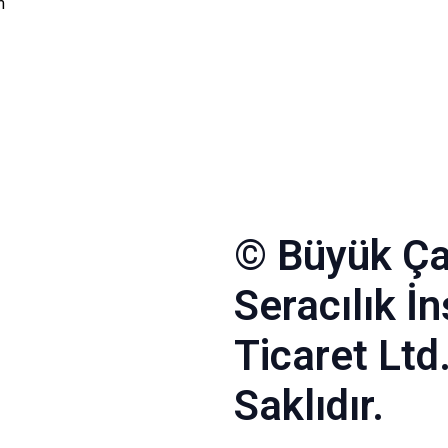
m
© Büyük Ça
Seracılık İ
Ticaret Ltd
Saklıdır.