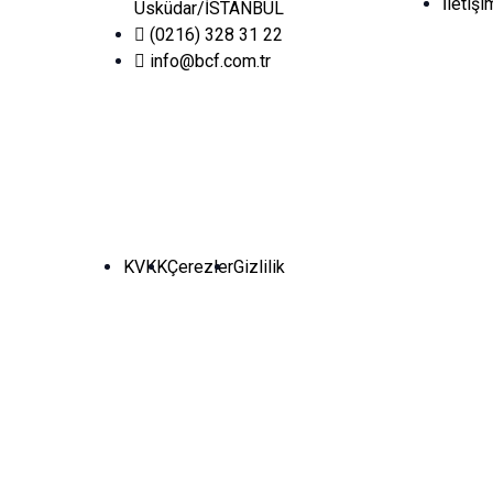
İletişi
Üsküdar/İSTANBUL
(0216) 328 31 22
info@bcf.com.tr
KVKK
Çerezler
Gizlilik