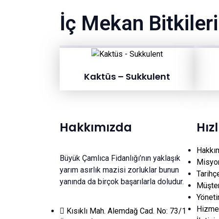
İç Mekan Bitkileri
Kaktüs – Sukkulent
Hakkımızda
Hız
Hakkı
Büyük Çamlıca Fidanlığı’nın yaklaşık
Misyo
yarım asırlık mazisi zorluklar bunun
Tarihç
yanında da birçok başarılarla doludur.
Müşter
Yönet
Hizmet
Kısıklı Mah. Alemdağ Cad. No: 73/1