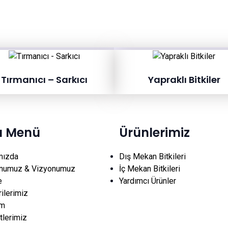
Tırmanıcı – Sarkıcı
Yapraklı Bitkiler
lı Menü
Ürünlerimiz
mızda
Dış Mekan Bitkileri
numuz & Vizyonumuz
İç Mekan Bitkileri
e
Yardımcı Ürünler
ilerimiz
im
lerimiz