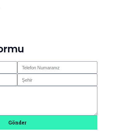
e
Formu
Gönder