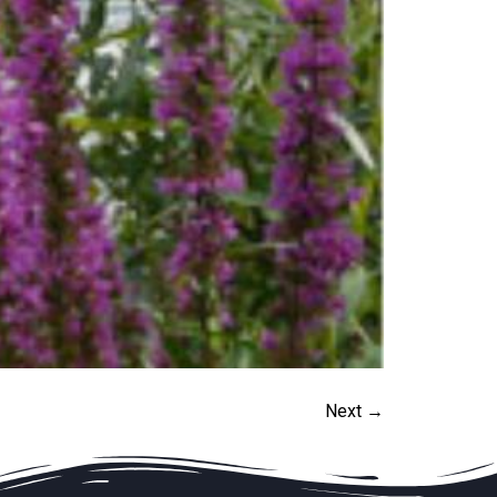
Next
→