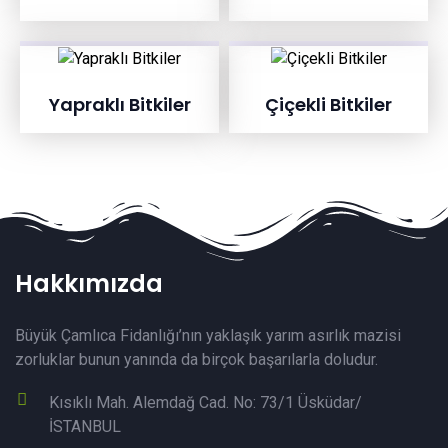
Yapraklı Bitkiler
Çiçekli Bitkiler
Hakkımızda
Büyük Çamlıca Fidanlığı’nın yaklaşık yarım asırlık mazisi
zorluklar bunun yanında da birçok başarılarla doludur.
Kısıklı Mah. Alemdağ Cad. No: 73/1 Üsküdar/
İSTANBUL