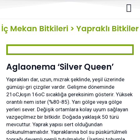
İç Mekan Bitkileri
>
Yapraklı Bitkiler
Aglaonema ‘Silver Queen’
Yaprakları dar, uzun, mızrak şeklinde, yeşil üzerinde
gümüşi-gri çizgiler vardır. Gelişme döneminde
21oC,kışın 16oC sıcaklığa gereksinim gösterir. Yüksek
orantılı nem ister (%80-85). Yarı gölge veya gölge
yerleri sever. Değişik ortamlara kolay uyum sağlayan
vazgeçilmez bir bitkidir. Doğada yaklaşık 50 türü
mevcuttur. Yaprak yapısı sert olduğundan
dokunulmamalıdır. Yapraklarına bol su püskürtülmeli
toprağı devamlı nemli tutulmalıdır. Üretimi tohumla,