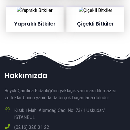
Yapraklı Bitkiler
Çiçekli Bitkiler
Hakkımızda
Büyük Çamlıca Fidanlığı’nın yaklaşık yarım asırlık mazisi
zorluklar bunun yanında da birçok başarılarla doludur.
Kısıklı Mah. Alemdağ Cad. No: 73/1 Üsküdar/
İSTANBUL
(0216) 328 31 22