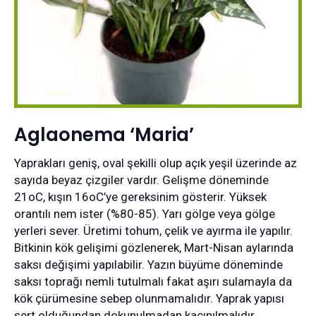
Aglaonema ‘Maria’
Yaprakları geniş, oval şekilli olup açık yeşil üzerinde az
sayıda beyaz çizgiler vardır. Gelişme döneminde
21oC, kışın 16oC’ye gereksinim gösterir. Yüksek
orantılı nem ister (%80-85). Yarı gölge veya gölge
yerleri sever. Üretimi tohum, çelik ve ayırma ile yapılır.
Bitkinin kök gelişimi gözlenerek, Mart-Nisan aylarında
saksı değişimi yapılabilir. Yazın büyüme döneminde
saksı toprağı nemli tutulmalı fakat aşırı sulamayla da
kök çürümesine sebep olunmamalıdır. Yaprak yapısı
sert olduğundan dokunulmadan kaçınılmalıdır.