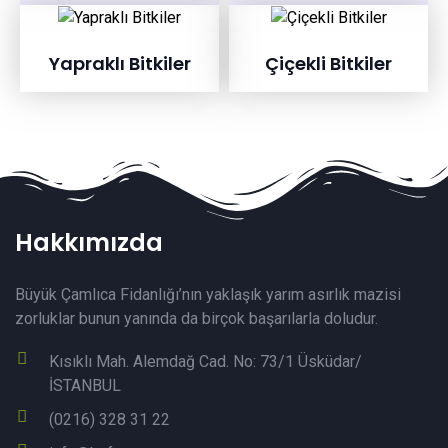
Yapraklı Bitkiler
Çiçekli Bitkiler
Hakkımızda
Büyük Çamlıca Fidanlığı’nın yaklaşık yarım asırlık mazisi
zorluklar bunun yanında da birçok başarılarla doludur.
Kısıklı Mah. Alemdağ Cad. No: 73/1 Üsküdar/
İSTANBUL
(0216) 328 31 22